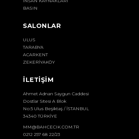
İNSAN KAYNAKLARI
BASIN
SALONLAR
ULUS
TARABYA
ACARKENT
ZEKERİYAKÖY
İLETİŞİM
Ahmet Adnan Saygun Caddesi
Dostlar Sitesi A Blok
No:5 Ulus Beşiktaş / İSTANBUL
34340 TÜRKİYE
MM@BAHCECIK.COM.TR
0212 257 68 22/23