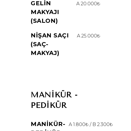
GELIN
A 20.000₺
MAKYAJI
(SALON)
NIŞAN SAÇI
A 25.000₺
(SAÇ-
MAKYAJ)
MANIKÜR -
PEDIKÜR
MANIKÜR-
A 1.800₺ / B 2.300₺