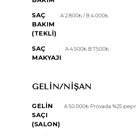
BAKIM
SAÇ
A 2.800₺ / B 4.000₺
BAKIM
(TEKLI)
SAÇ
A 4.500₺ B 7.500₺
MAKYAJI
GELIN/NIŞAN
GELIN
A 50.000₺ Provada %25 peşin
SAÇI
(SALON)