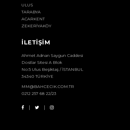
ULUS
TARABYA
ACARKENT
ZEKERİYAKÖY
İLETİŞİM
Ahmet Adnan Saygun Caddesi
Dostlar Sitesi A Blok
No:5 Ulus Beşiktaş / İSTANBUL
34340 TÜRKİYE
MM@BAHCECIK.COM.TR
0212 257 68 22/23