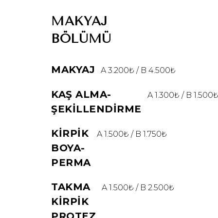
MAKYAJ
BÖLÜMÜ
MAKYAJ
A 3.200₺ / B 4.500₺
KAŞ ALMA-
A 1.300₺ / B 1.500
ŞEKILLENDIRME
KIRPIK
A 1.500₺ / B 1.750₺
BOYA-
PERMA
TAKMA
A 1.500₺ / B 2.500₺
KIRPIK
PROTEZ