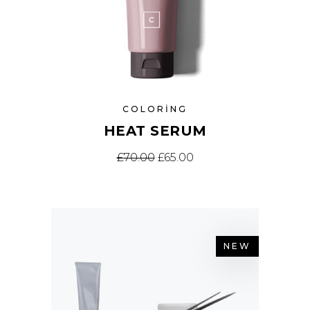
COLORING
HEAT SERUM
£
70.00
£
65.00
NEW