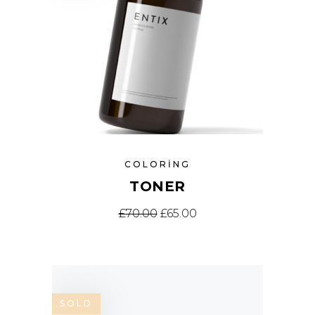
COLORING
TONER
£
70.00
£
65.00
SOLD