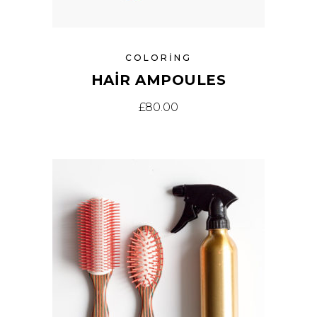
COLORING
HAIR AMPOULES
£
80.00