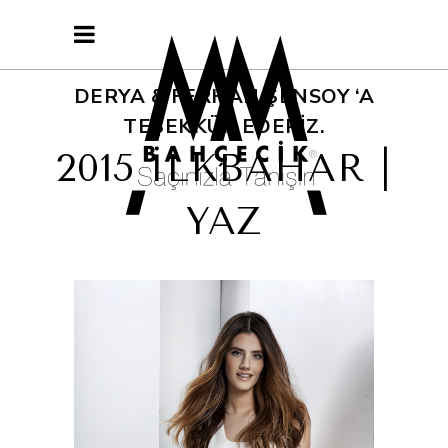
DERYA & FERHAN ŞENSOY ‘A
TEŞEKKÜR EDERIZ.
2015 İLKBAHAR |
YAZ