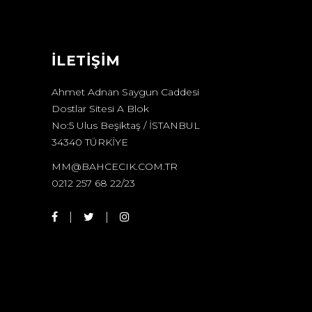
İLETİŞİM
Ahmet Adnan Saygun Caddesi
Dostlar Sitesi A Blok
No:5 Ulus Beşiktaş / İSTANBUL
34340 TÜRKİYE
MM@BAHCECIK.COM.TR
0212 257 68 22/23