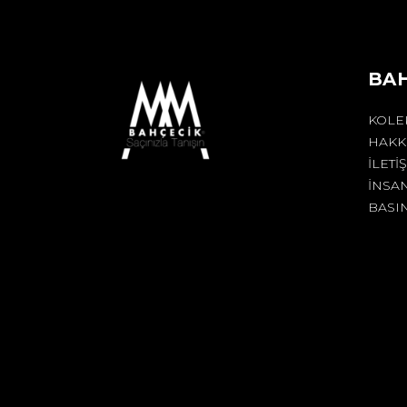
BA
KOLE
HAKK
İLETI
İNSA
BASI