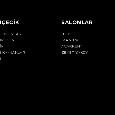
HÇECİK
SALONLAR
KSIYONLAR
ULUS
IMIZDA
TARABYA
ŞIM
ACARKENT
N KAYNAKLARI
ZEKERİYAKÖY
N