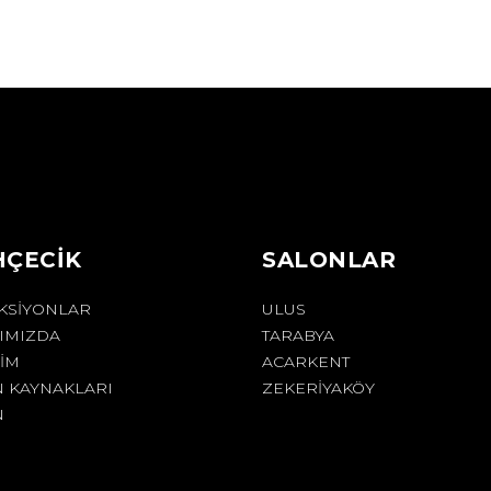
HÇECİK
SALONLAR
KSIYONLAR
ULUS
IMIZDA
TARABYA
ŞIM
ACARKENT
N KAYNAKLARI
ZEKERİYAKÖY
N