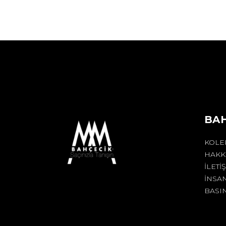
BA
KOLE
HAKK
İLETI
İNSA
BASI