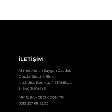
İLETİŞİM
Ahmet Adnan Saygun Caddesi
Dostlar Sitesi A Blok
No:5 Ulus Beşiktaş / İSTANBUL
34340 TÜRKİYE
MM@BAHCECIK.COM.TR
0212 257 68 22/23